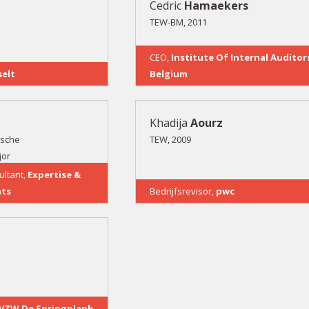
Cedric
Hamaekers
TEW-BM, 2011
CEO,
Institute Of Internal Auditor
elt
Belgium
Khadija
Aourz
ische
TEW, 2009
jor
inor Internationaal
ultant,
Expertise &
nts
Bedrijfsrevisor,
pwc
VZW De Springplank