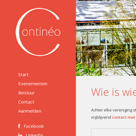
Start
Evenementen
Wie is wi
Bestuur
Contact
Achter elke vereniging 
Aanmelden
vrijblijvend
contact met
Facebook
LinkedIn