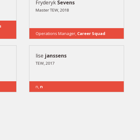
Fryderyk
Sevens
Master TEW, 2018
s
Operations Manager,
Career Squad
lise
janssens
TEW, 2017
n,
n