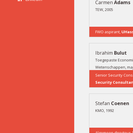
Carmen
Adams
TEW, 2005
FWO aspirant,
UHass
Ibrahim
Bulut
Toegepaste Econom
Wetenschappen, ma
Beleidsmanagement m
Senior Security Cons
Zakenwezen, 2003
Security Consulta
Stefan
Coenen
KMO, 1992
Algemeen directeur,